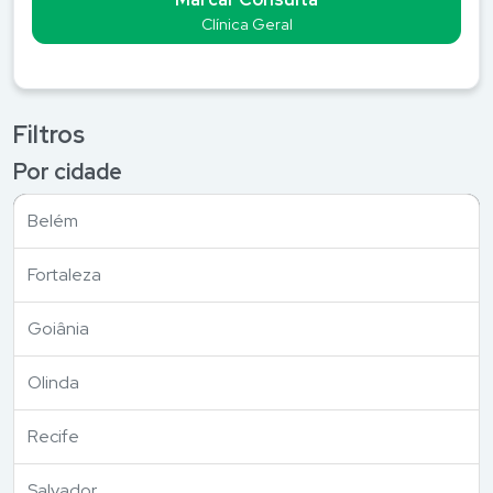
Médicos e Especialistas
Clínica Geral
Conheça o Blog
Conheça a Assinatura SiM+
Filtros
Para Empresas
Por cidade
Belém
Fortaleza
Goiânia
Olinda
Recife
Salvador