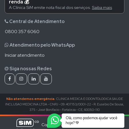
renda 💰
A Clínica SiM emite nota fiscal dos serviços.
Saiba mais
Central de Atendimento
0800 357 6060
Atendimento pelo WhatsApp
Iniciar atendimento
Siga nossas Redes
Não atendemos emergência.
CLINICA MEDICA E ODONTOLOGICA SAUDE
INCLUSAO MEDICINA LTDA - CNPJ - 09.407.153/0001-22 - R. Eusebio De Sousa,
375 - José Bonifacio - Fortaleza - CE, 60050-110
Olá, como podemos ajudar você
hoje? 💚
Copyright © SiMCo. All Rights Reserved