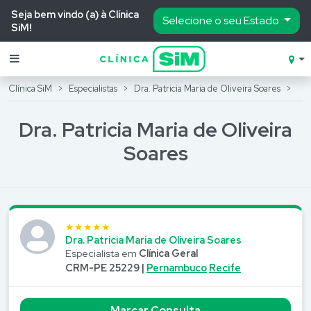
Seja bem vindo (a) à Clínica
Selecione o seu Estado
SiM!
Clínica SiM
Especialistas
Dra. Patricia Maria de Oliveira Soares
Marcar Consulta
Dra. Patricia Maria de Oliveira
Área do Paciente
Soares
Especialidades
Nossas Clínicas
Exames
★★★★★
Dra. Patricia Maria de Oliveira Soares
Odonto
Especialista em
Clínica Geral
CRM-PE 25229 |
Pernambuco
Recife
Pacotes de consultas
Marcar Consulta