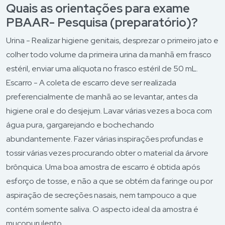
Médicos e Especialistas
Quais as orientações para exame
PBAAR- Pesquisa (preparatório)?
Conheça o Blog
Urina - Realizar higiene genitais, desprezar o primeiro jato e
Conheça a Assinatura SiM+
colher todo volume da primeira urina da manhã em frasco
Para Empresas
estéril, enviar uma alíquota no frasco estéril de 50 mL.
Escarro - A coleta de escarro deve ser realizada
preferencialmente de manhã ao se levantar, antes da
higiene oral e do desjejum. Lavar várias vezes a boca com
água pura, gargarejando e bochechando
abundantemente. Fazer várias inspirações profundas e
tossir várias vezes procurando obter o material da árvore
brônquica. Uma boa amostra de escarro é obtida após
esforço de tosse, e não a que se obtém da faringe ou por
aspiração de secreções nasais, nem tampouco a que
contém somente saliva. O aspecto ideal da amostra é
mucopurulento.