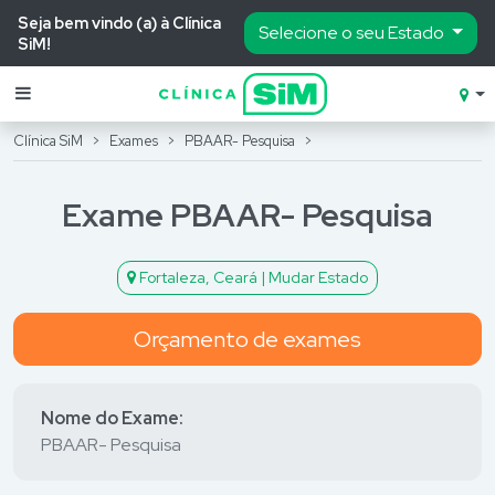
Seja bem vindo (a) à Clínica
Selecione o seu Estado
SiM!
Clínica SiM
Exames
PBAAR- Pesquisa
Marcar Consulta
Área do Paciente
Exame PBAAR- Pesquisa
Especialidades
Fortaleza, Ceará | Mudar Estado
Nossas Clínicas
Orçamento de exames
Exames
Odonto
Nome do Exame:
PBAAR- Pesquisa
Pacotes de consultas